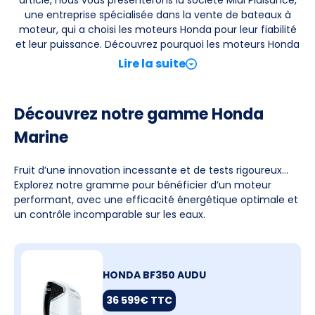
article, nous vous présenterons la société Midi Plaisance,
une entreprise spécialisée dans la vente de bateaux à
moteur, qui a choisi les moteurs Honda pour leur fiabilité
et leur puissance. Découvrez pourquoi les moteurs Honda
Marine sont la référence en matière de technologie
Lire la suite
marine et comment ils peuvent améliorer vos sorties en
mer.
Découvrez notre gamme Honda
Marine
Fruit d’une innovation incessante et de tests rigoureux…
Explorez notre gramme pour bénéficier d’un moteur
performant, avec une efficacité énergétique optimale et
un contrôle incomparable sur les eaux.
HONDA BF350 AUDU
36 599€ TTC