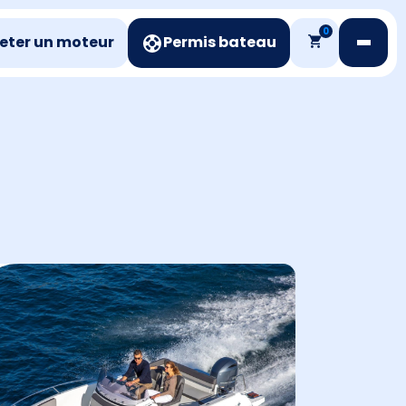
0
eter un moteur
Permis bateau
t