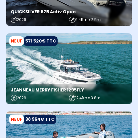
QUICKSILVER 675 Activ Open
2026
6.45m x 2.5m
NEUF
571 520€ TTC
JEANNEAU MERRY FISHER 1295FLY
2026
12.41m x 3.8m
NEUF
38 964€ TTC