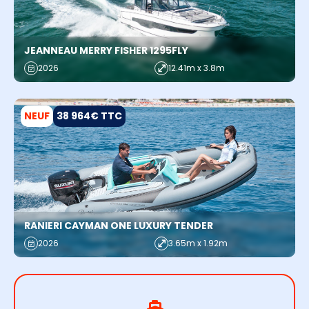
JEANNEAU MERRY FISHER 1295FLY
2026
12.41m x 3.8m
NEUF
38 964€ TTC
RANIERI CAYMAN ONE LUXURY TENDER
2026
3.65m x 1.92m