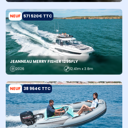
NEUF
571 520€ TTC
JEANNEAU MERRY FISHER 1295FLY
2026
12.41m x 3.8m
NEUF
38 964€ TTC