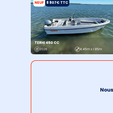
NEUF
8 807€ TTC
TERHI 450 CC
2026
4.45m x 1.85m
Nous