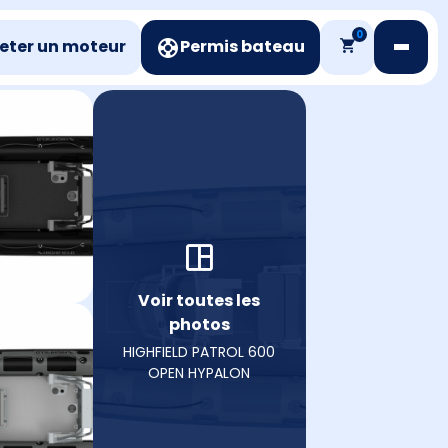
0
eter un moteur
Permis bateau
Voir toutes les
photos
HIGHFIELD PATROL 600
OPEN HYPALON