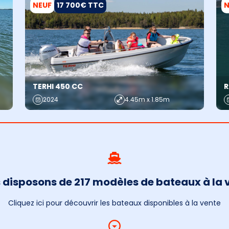
NEUF
17 700€ TTC
N
TERHI 450 CC
R
2024
4.45m x 1.85m
 disposons de 217 modèles de bateaux à la 
Cliquez ici pour découvrir les bateaux disponibles à la vente