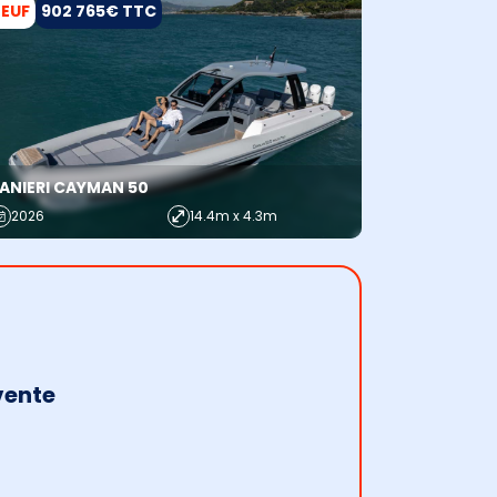
EUF
902 765€ TTC
ANIERI CAYMAN 50
2026
14.4m x 4.3m
vente