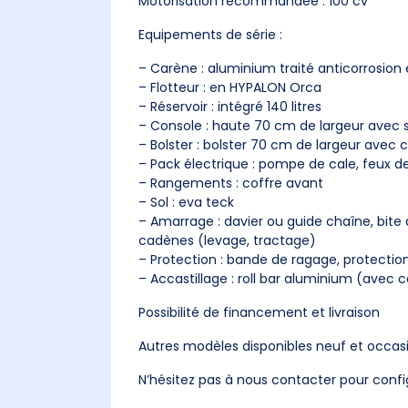
Motorisation recommandée : 100 cv
Equipements de série :
– Carène : aluminium traité anticorrosion
– Flotteur : en HYPALON Orca
– Réservoir : intégré 140 litres
– Console : haute 70 cm de largeur avec s
– Bolster : bolster 70 cm de largeur avec 
– Pack électrique : pompe de cale, feux de 
– Rangements : coffre avant
– Sol : eva teck
– Amarrage : davier ou guide chaîne, bite 
cadènes (levage, tractage)
– Protection : bande de ragage, protection
– Accastillage : roll bar aluminium (avec 
Possibilité de financement et livraison
Autres modèles disponibles neuf et occas
N’hésitez pas à nous contacter pour confi