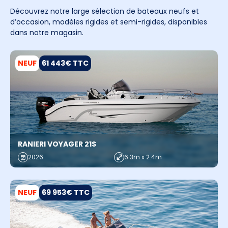
Découvrez notre large sélection de bateaux neufs et
d’occasion, modèles rigides et semi-rigides, disponibles
dans notre magasin.
NEUF
61 443€ TTC
RANIERI VOYAGER 21S
2026
6.3m x 2.4m
NEUF
69 953€ TTC