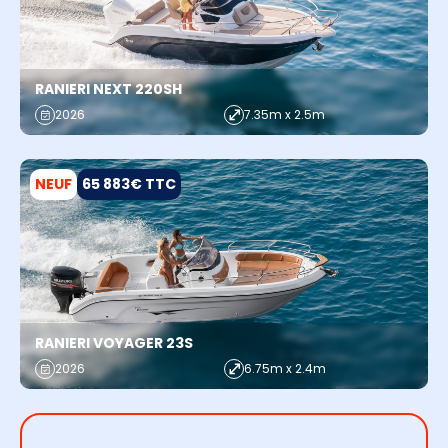
RANIERI NEXT 220SH
2026
7.35m x 2.5m
NEUF
65 883€ TTC
RANIERI VOYAGER 23S
2026
6.75m x 2.4m