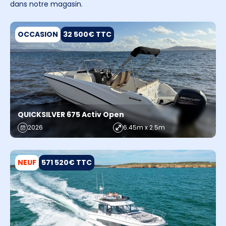
dans notre magasin.
OCCASION
32 500€ TTC
QUICKSILVER 675 Activ Open
2026
6.45m x 2.5m
NEUF
571 520€ TTC