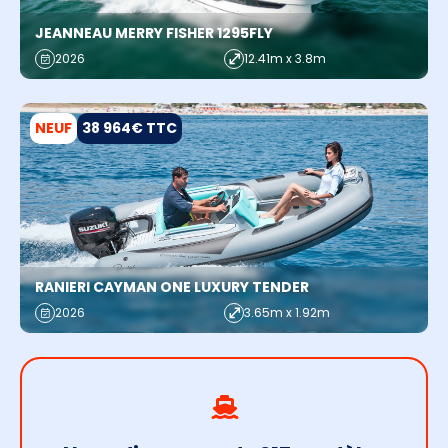
JEANNEAU MERRY FISHER 1295FLY
2026
12.41m x 3.8m
NEUF
38 964€ TTC
RANIERI CAYMAN ONE LUXURY TENDER
2026
3.65m x 1.92m