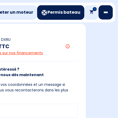
0
eter un moteur
Permis bateau
 DXRU
 TTC
us sur nos financements
ntéressé ?
nous dès maintenant
s vos coordonnées et un message si
us vous recontacterons dans les plus