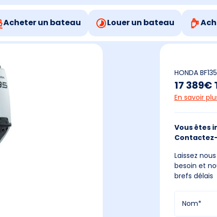
Acheter un bateau
Louer un bateau
Ach
HONDA BF135
17 389€
En savoir pl
Vous êtes i
Contactez-
Laissez nou
besoin et no
brefs délais