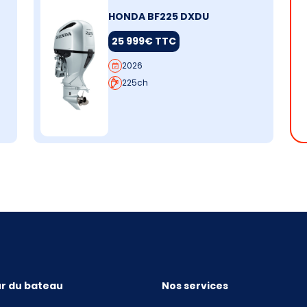
HONDA BF225 DXDU
25 999€ TTC
2026
225ch
r du bateau
Nos services