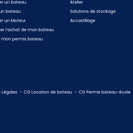
er un bateau
Atelier
 un bateau
Solutions de stockage
er un Moteur
Accastillage
cer l’achat de mon bateau
r mon permis bateau
 Légales
CG Location de bateau
CG Permis bateau-école
ns
de confidentialité, en garantissant la conformité avec les réglementat