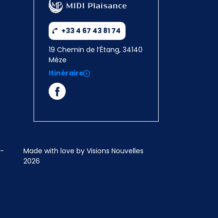
+33 4 67 43 81 74
19 Chemin de l’Étang, 34140
Mèze
Itinéraire
Made with love by Visions Nouvelles
2026
ions. Personnalisez vos préférences pour contrôler la manière dont vos