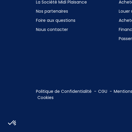
La Société Midi Plaisance
Achet
Nos partenaires
Louer
Foire aux questions
Achet
Nous contacter
Finan
Passe
Politique de Confidentialité
CGU
Mentions
Cookies
Axeptio consent
Plateforme de Gestion du Consentement : Personnalisez vos Optio
Notre plateforme vous permet d'adapter et de gérer vos paramètres 